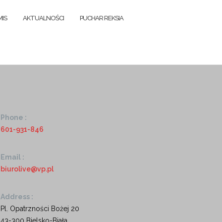
MIS
AKTUALNOŚCI
PUCHAR REKSIA
Phone :
601-931-846
Email :
biurolive@vp.pl
Address :
Pl. Opatrzności Bożej 20
43-300 Bielsko-Biała