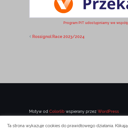
Program PIT udostępniamy we współ
Rossignol Race 2023/2024
Motyw od
Colorlib
wspierany przez
WordPress
Ta strona wykazuje cookies do prawidłowego działania. Klikaj