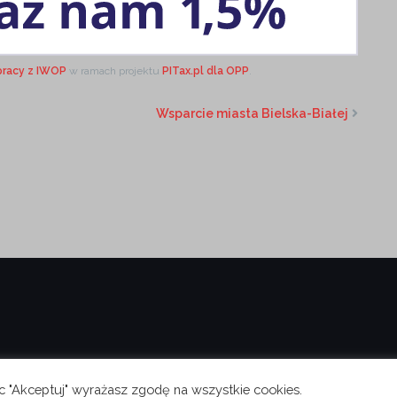
pracy z IWOP
w ramach projektu
PITax.pl dla OPP
.
Wsparcie miasta Bielska-Białej
ąc "Akceptuj" wyrażasz zgodę na wszystkie cookies.