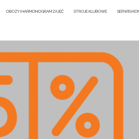
OBOZY I HARMONOGRAM ZAJĘĆ
STROJE KLUBOWE
SERWIS I KO