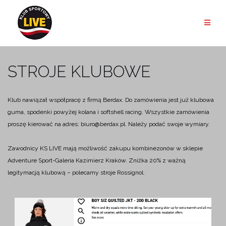
Przejdź
do
treści
STROJE KLUBOWE
Klub nawiązał współpracę z firmą Berdax. Do zamówienia jest już klubowa
guma, spodenki powyżej kolana i softshell racing. Wszystkie zamówienia
proszę kierować na adres: biuro@berdax.pl. Należy podać swoje wymiary.
Zawodnicy KS LIVE mają możliwość zakupu kombinezonów w sklepie
Adventure Sport-Galeria Kazimierz Kraków. Zniżka 20% z ważną
legitymacją klubową – polecamy stroje Rossignol.