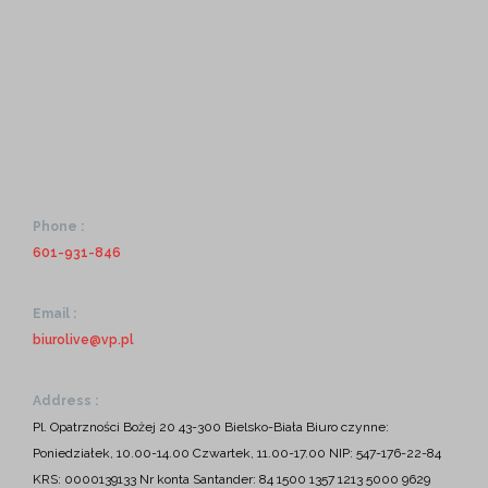
Phone :
601-931-846
Email :
biurolive@vp.pl
Address :
Pl. Opatrzności Bożej 20
43-300 Bielsko-Biała
Biuro czynne:
Poniedziałek, 10.00-14.00
Czwartek, 11.00-17.00
NIP: 547-176-22-84
KRS: 0000139133
Nr konta Santander:
84 1500 1357 1213 5000 9629