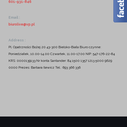
601-931-846
Email :
biurolive@vp.pl
Address :
Pl. Opatrzności Bożej 20
43-300 Bielsko-Biała
Biuro czynne:
Poniedziałek, 10.00-14.00
Czwartek, 11.00-17.00
NIP: 547-176-22-84
KRS: 0000139133
Nr konta Santander:
84 1500 1357 1213 5000 9629
0000
Prezes: Barbara Ilewicz
Tel.: 693 366 336